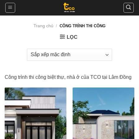
Skip
to
content
Trang chủ
/
CÔNG TRÌNH THI CÔNG
LỌC
Công trình thi công biệt thự, nhà ở của TCO tại Lâm Đồng