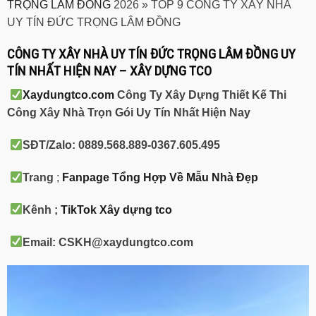
TRỌNG LÂM ĐỒNG
2026 » TOP 9 CÔNG TY XÂY NHÀ
UY TÍN ĐỨC TRỌNG LÂM ĐỒNG
CÔNG TY XÂY NHÀ UY TÍN ĐỨC TRỌNG LÂM ĐỒNG UY
TÍN NHẤT HIỆN NAY –
XÂY DỰNG TCO
Xaydungtco.com
Công Ty Xây Dựng Thiết Kế Thi
Công Xây Nhà Trọn Gói Uy Tín Nhất Hiện Nay
SĐT/Zalo: 0889.568.889-0367.605.495
Trang
;
Fanpage Tổng Hợp Về Mẫu Nhà Đẹp
Kênh ;
TikTok Xây dựng tco
Email:
CSKH@xaydungtco.com