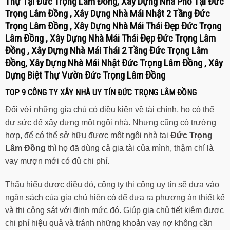
Thự Tại
Đức Trọng Lâm Đồng
, Xây Dựng Nhà Phố Tại
Đức
Trọng Lâm Đồng
, Xây Dựng Nhà Mái Nhật 2 Tầng
Đức
Trọng Lâm Đồng
, Xây Dựng Nhà Mái Thái Đẹp
Đức Trọng
Lâm Đồng
, Xây Dựng Nhà Mái Thái Đẹp
Đức Trọng Lâm
Đồng
, Xây Dựng Nhà Mái Thái 2 Tầng
Đức Trọng Lâm
Đồng
, Xây Dựng Nhà Mái Nhật
Đức Trọng Lâm Đồng
, Xây
Dựng Biệt Thự Vườn
Đức Trọng Lâm Đồng
TOP 9 CÔNG TY XÂY NHÀ UY TÍN
ĐỨC TRỌNG LÂM ĐỒNG
Đối với những gia chủ có điều kiện về tài chính, họ có thể
dư sức để xây dựng một ngôi nhà. Nhưng cũng có trường
hợp, để có thể sở hữu được một ngôi nhà tại
Đức Trọng
Lâm Đồng
thì họ đã dùng cả gia tài của mình, thậm chí là
vay mượn mới có đủ chi phí.
Thấu hiểu được điều đó, công ty thi công uy tín sẽ dựa vào
ngân sách của gia chủ hiện có để đưa ra phương án thiết kế
và thi công sát với định mức đó. Giúp gia chủ tiết kiệm được
chi phí hiệu quả và tránh những khoản vay nợ không cần