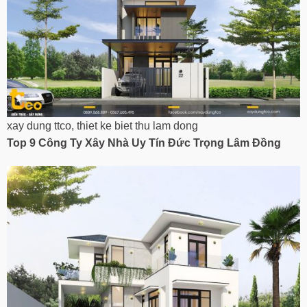
xay dung ttco, thiet ke biet thu lam dong
Top 9 Công Ty Xây Nhà Uy Tín
Đức Trọng Lâm Đồng