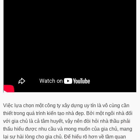
Việc lựa chọn một công ty xây dựng uy tín là vô cùng cần
thiết trong quá trình kiến tạo nhà đẹp. Bởi một ngôi nhà đối
với gia chủ là cả tâm huyết, vậy nên đòi hỏi nhà thầu phải
thấu hiểu được nhu cầu và mong muốn của gia chủ, mang
lại sự hài lòng cho gia chủ. Để hiểu rõ hơn về tầm quan