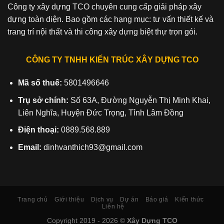
Công ty xây dựng TCO chuyên cung cấp giải pháp xây
dựng toàn diện. Bao gồm các hạng mục: tư vấn thiết kế và
trang trí nội thất và thi công xây dựng biệt thự trọn gói.
CÔNG TY TNHH KIẾN TRÚC XÂY DỰNG TCO
Mã số thuế:
5801496646
Trụ sở chính:
Số 63A, Đường Nguyễn Thị Minh Khai,
Liên Nghĩa, Huyện Đức Trọng, Tỉnh Lâm Đồng
Điện thoại:
0889.568.889
Email:
dinhvanthich93@gmail.com
Trang chủ
Giới thiệu
Dịch vụ
Dự án
Báo giá
Kiến thức
Liên hệ
Copyright 2019 - 2026 ©
Xây Dựng TCO